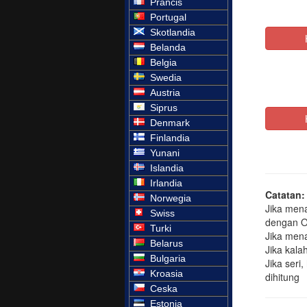
Prancis
Portugal
Skotlandia
Belanda
Belgia
Swedia
Austria
Siprus
Denmark
Finlandia
Yunani
Islandia
Irlandia
Norwegia
Swiss
Turki
Belarus
Bulgaria
Kroasia
Ceska
Estonia