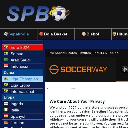
Sepakbola
Bola Basket
Bisbol
Hitun
Euro 2024
Semua
Arab Saudi
Indonesia
Dunia
Liga Champion
Liga Eropa
Internasional
Eropa
Inggris
Italia
Spanyol
Jerman