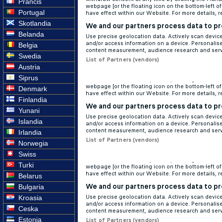
Prancis
Portugal
Skotlandia
Belanda
Belgia
Swedia
Austria
Siprus
Denmark
Finlandia
Yunani
Islandia
Irlandia
Norwegia
Swiss
Turki
Belarus
Bulgaria
Kroasia
Ceska
Estonia