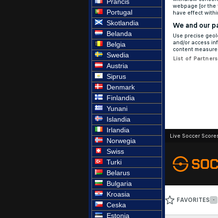
Prancis
Portugal
Skotlandia
Belanda
Belgia
Swedia
Austria
Siprus
Denmark
Finlandia
Yunani
Islandia
Irlandia
Norwegia
Swiss
Turki
Belarus
Bulgaria
Kroasia
Ceska
Estonia