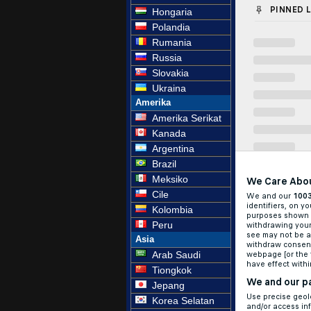
Hongaria
Polandia
Rumania
Russia
Slovakia
Ukraina
Amerika
Amerika Serikat
Kanada
Argentina
Brazil
Meksiko
Cile
Kolombia
Peru
Asia
Arab Saudi
Tiongkok
Jepang
Korea Selatan