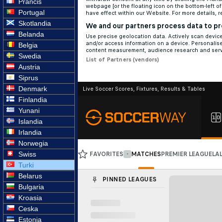
Prancis
Portugal
Skotlandia
Belanda
Belgia
Swedia
Austria
Siprus
Denmark
Finlandia
Yunani
Islandia
Irlandia
Norwegia
Swiss
Turki
Belarus
Bulgaria
Kroasia
Ceska
Estonia