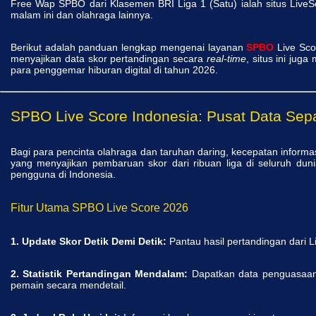
Free Wap SPBO dari Klasemen BRI Liga 1 (Satu) ialah situs LiveSco
malam ini dan olahraga lainnya.
Berikut adalah panduan lengkap mengenai layanan
SPBO
Live Scor
menyajikan data skor pertandingan secara
real-time
, situs ini jug
para penggemar hiburan digital di tahun 2026.
SPBO Live Score Indonesia: Pusat Data Sep
Bagi para pencinta olahraga dan taruhan daring, kecepatan informa
yang menyajikan pembaruan skor dari ribuan liga di seluruh dunia
pengguna di Indonesia.
Fitur Utama SPBO Live Score 2026
1. Update Skor Detik Demi Detik:
Pantau hasil pertandingan dari Li
2. Statistik Pertandingan Mendalam:
Dapatkan data penguasaan 
pemain secara mendetail.