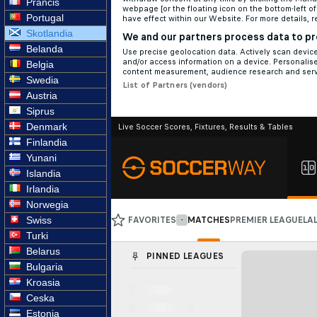
Prancis
Portugal
Skotlandia
Belanda
Belgia
Swedia
Austria
Siprus
Denmark
Finlandia
Yunani
Islandia
Irlandia
Norwegia
Swiss
Turki
Belarus
Bulgaria
Kroasia
Ceska
Estonia