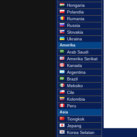
Hongaria
Polandia
Rumania
Russia
Slovakia
Ukraina
Amerika
Arab Saudi
Amerika Serikat
Kanada
Argentina
Brazil
Meksiko
Cile
Kolombia
Peru
Asia
Tiongkok
Jepang
Korea Selatan