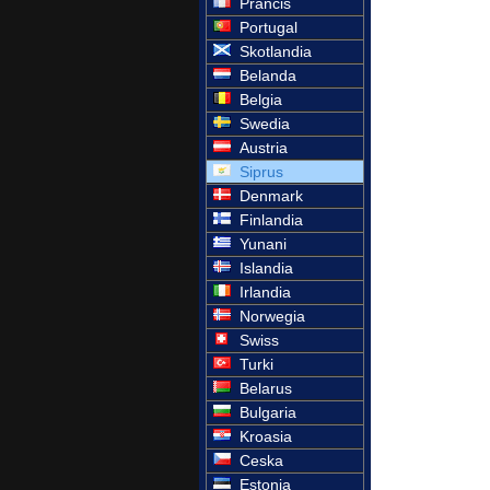
Prancis
Portugal
Skotlandia
Belanda
Belgia
Swedia
Austria
Siprus
Denmark
Finlandia
Yunani
Islandia
Irlandia
Norwegia
Swiss
Turki
Belarus
Bulgaria
Kroasia
Ceska
Estonia