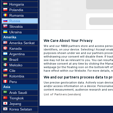
Hongaria
Polandia
Rumania
Russia
Slovakia
Ukraina
Amerika
Amerika Serikat
Kanada
Argentina
Brazil
Meksiko
Cile
Kolombia
Peru
Asia
Arab Saudi
Tiongkok
Jepang
Korea Selatan