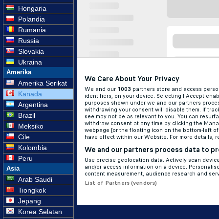
Hongaria
Polandia
Rumania
Russia
Slovakia
Ukraina
Amerika
Amerika Serikat
Kanada
Argentina
Brazil
Meksiko
Cile
Kolombia
Peru
Asia
Arab Saudi
Tiongkok
Jepang
Korea Selatan