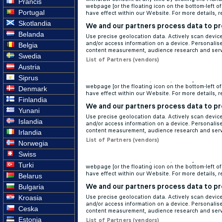
Prancis
Portugal
Skotlandia
Belanda
Belgia
Swedia
Austria
Siprus
Denmark
Finlandia
Yunani
Islandia
Irlandia
Norwegia
Swiss
Turki
Belarus
Bulgaria
Kroasia
Ceska
Estonia