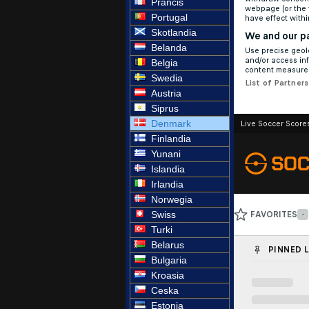
Prancis
Portugal
Skotlandia
Belanda
Belgia
Swedia
Austria
Siprus
Denmark
Finlandia
Yunani
Islandia
Irlandia
Norwegia
Swiss
Turki
Belarus
Bulgaria
Kroasia
Ceska
Estonia