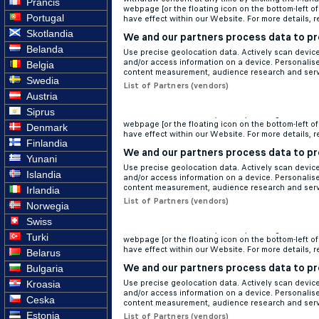
Prancis
Portugal
Skotlandia
Belanda
Belgia
Swedia
Austria
Siprus
Denmark
Finlandia
Yunani
Islandia
Irlandia
Norwegia
Swiss
Turki
Belarus
Bulgaria
Kroasia
Ceska
Estonia