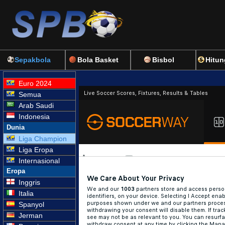
Sepakbola
Bola Basket
Bisbol
Hitun
Euro 2024
Semua
Arab Saudi
Indonesia
Dunia
Liga Champion
Liga Eropa
Internasional
Eropa
Inggris
Italia
Spanyol
Jerman