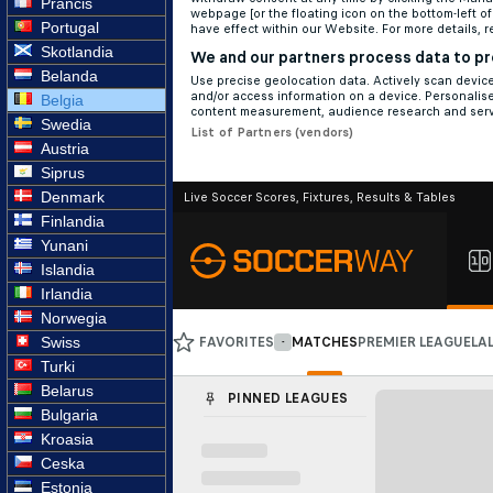
Prancis
Portugal
Skotlandia
Belanda
Belgia
Swedia
Austria
Siprus
Denmark
Finlandia
Yunani
Islandia
Irlandia
Norwegia
Swiss
Turki
Belarus
Bulgaria
Kroasia
Ceska
Estonia